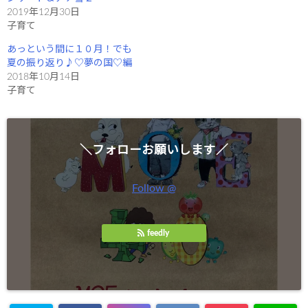
ィ
く
2019年12月30日
ン
だ
ド
さ
子育て
ウ
い
で
(
開
新
あっという間に１０月！でも
き
し
夏の振り返り♪♡夢の国♡編
ま
い
す
ウ
2018年10月14日
)
ィ
ン
子育て
ド
ウ
で
開
き
ま
す
＼フォローお願いします／
)
Follow @
feedly