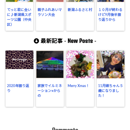
てっと君に会い
親子ふれあいマ
新潟ふるさと村
１０月が終わる
に♪新潟県スポ
ラソン大会
けど9月後半振
ーツ公園（中央
り返りから
区）
New Posts
最新記事 -
-
2020年振り返
家族でイルミネ
Merry Xmas！
11月娘ちゃん５
り
ーション⭐︎から
歳になりまし
の
た！
Comments