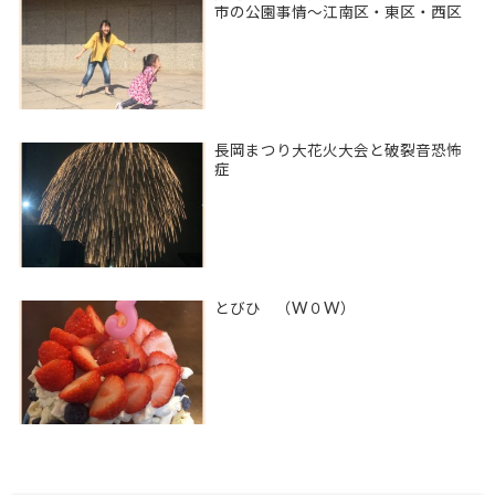
市の公園事情〜江南区・東区・西区
長岡まつり大花火大会と破裂音恐怖
症
とびひ （W０W）