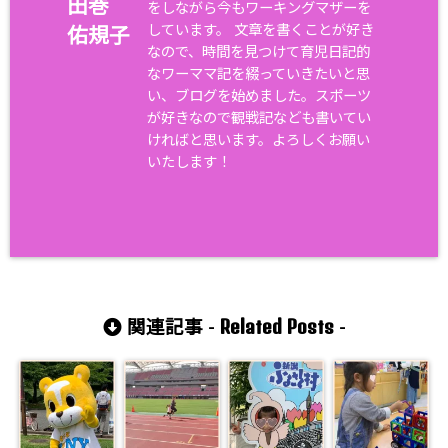
田巻
をしながら今もワーキングマザーを
しています。 文章を書くことが好き
佑規子
なので、時間を見つけて育児日記的
なワーママ記を綴っていきたいと思
い、ブログを始めました。スポーツ
が好きなので観戦記なども書いてい
ければと思います。よろしくお願い
いたします！
Related Posts
関連記事 -
-