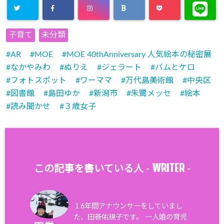
子育て
未分類
AR
MOE
MOE 40thAnniversary 人気絵本の秘密展
なかやみわ
ぬりえ
ジェラート
バムとケロ
フォトスポット
ワーママ
万代島美術館
中央区
図書館
島田ゆか
新潟市
朱鷺メッセ
絵本
読み聞かせ
３歳女子
WRITER
この記事を書いている人 -
-
１6年間アナウンサーをしていまし
た、田巻佑規子です。 一人娘の育児