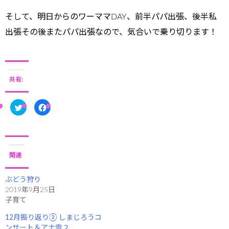
そして、明日からのワーママDAY、前半パパ出張、後半私
出張その後またパパ出張なので、気合いで乗り切ります！
共有:
ク
F
リ
a
ッ
c
ク
e
し
b
て
o
T
o
w
k
i
で
関連
t
共
t
有
e
す
r
る
ぶどう狩り
で
に
2019年9月25日
共
は
有
ク
子育て
(
リ
新
ッ
し
ク
12月振り返り② しまじろうコ
い
し
ウ
て
ンサート＆アナ雪２