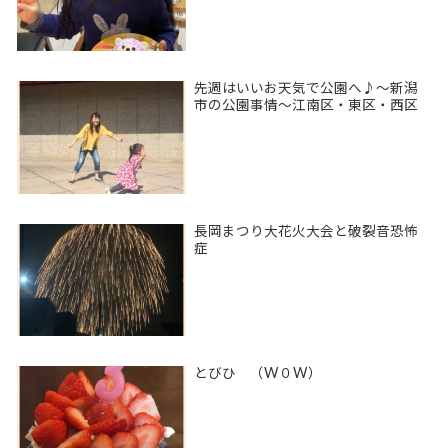
先週はいいお天気で公園へ♪〜新潟
市の公園事情〜江南区・東区・西区
長岡まつり大花火大会と破裂音恐怖
症
とびひ （W０W）