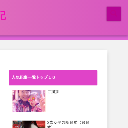
マ記
人気記事一覧トップ１０
ご挨拶
3歳女子の断髪式（散髪
式）