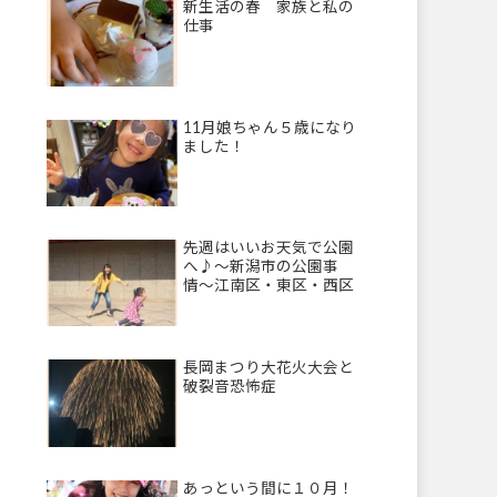
新生活の春 家族と私の
仕事
11月娘ちゃん５歳になり
ました！
先週はいいお天気で公園
へ♪〜新潟市の公園事
情〜江南区・東区・西区
長岡まつり大花火大会と
破裂音恐怖症
あっという間に１０月！