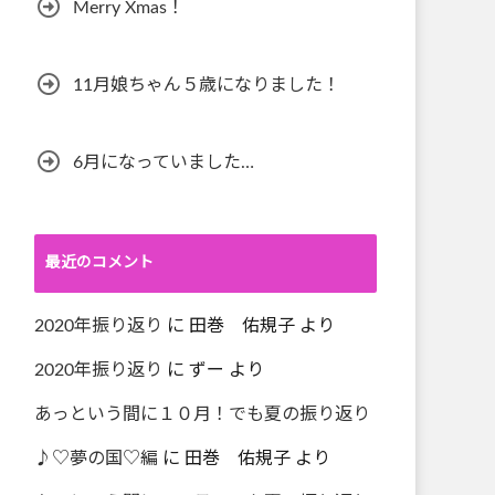
Merry Xmas！
11月娘ちゃん５歳になりました！
6月になっていました…
最近のコメント
2020年振り返り
に
田巻 佑規子
より
2020年振り返り
に
ずー
より
あっという間に１０月！でも夏の振り返り
♪♡夢の国♡編
に
田巻 佑規子
より