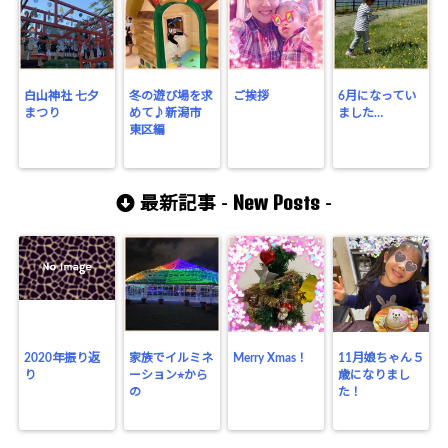
白山神社 七夕
冬の遊び場を求
ご挨拶
6月になってい
まつり
めて♪新潟市
ました…
東区編
New Posts
最新記事 -
-
2020年振り返
家族でイルミネ
Merry Xmas！
11月娘ちゃん５
り
ーション⭐︎から
歳になりまし
の
た！