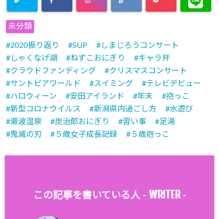
未分類
2020振り返り
SUP
しまじろうコンサート
しゃくなげ湖
ねずこおにぎり
キャラ弁
クラウドファンディング
クリスマスコンサート
サントピアワールド
スイミング
テレビデビュー
ハロウィーン
安田アイランド
年末
抱っこ
新型コロナウイルス
新潟県内過ごし方
水遊び
瀬波温泉
炭治郎おにぎり
習い事
足湯
鬼滅の刃
５歳女子成長記録
５歳抱っこ
WRITER
この記事を書いている人 -
-