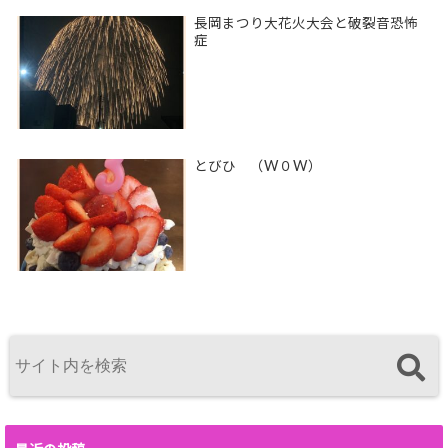
長岡まつり大花火大会と破裂音恐怖
症
とびひ （W０W）