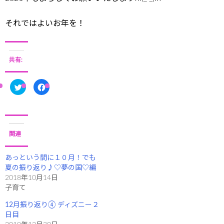
それではよいお年を！
共有:
ク
F
リ
a
ッ
c
ク
e
し
b
て
o
T
o
w
k
i
で
関連
t
共
t
有
e
す
r
る
あっという間に１０月！でも
で
に
夏の振り返り♪♡夢の国♡編
共
は
有
ク
2018年10月14日
(
リ
新
ッ
子育て
し
ク
い
し
ウ
て
12月振り返り④ ディズニー２
ィ
く
日目
ン
だ
ド
さ