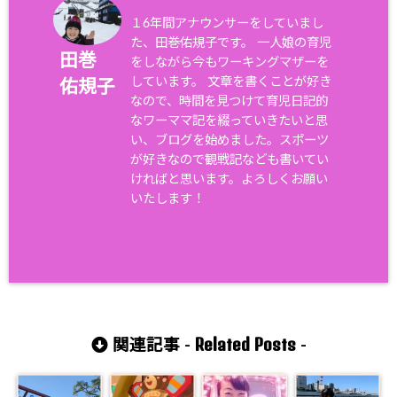
１6年間アナウンサーをしていまし
た、田巻佑規子です。 一人娘の育児
田巻
をしながら今もワーキングマザーを
しています。 文章を書くことが好き
佑規子
なので、時間を見つけて育児日記的
なワーママ記を綴っていきたいと思
い、ブログを始めました。スポーツ
が好きなので観戦記なども書いてい
ければと思います。よろしくお願い
いたします！
Related Posts
関連記事 -
-