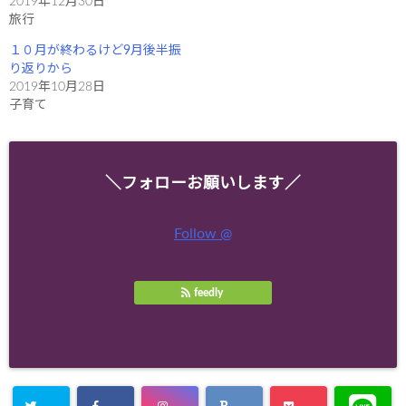
2019年12月30日
ウ
い
で
(
旅行
開
新
き
し
１０月が終わるけど9月後半振
ま
い
す
ウ
り返りから
)
ィ
ン
2019年10月28日
ド
子育て
ウ
で
開
き
ま
す
)
＼フォローお願いします／
Follow @
feedly