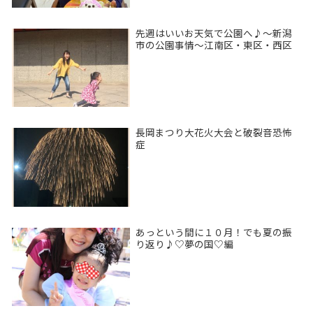
先週はいいお天気で公園へ♪〜新潟
市の公園事情〜江南区・東区・西区
長岡まつり大花火大会と破裂音恐怖
症
あっという間に１０月！でも夏の振
り返り♪♡夢の国♡編