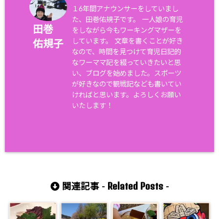
１6年間アナウンサーをしていまし
た、田巻佑規子です。 一人娘の育児
田巻
をしながら今もワーキングマザーを
しています。 文章を書くことが好き
佑規子
なので、時間を見つけて育児日記的
なワーママ記を綴っていきたいと思
い、ブログを始めました。スポーツ
が好きなので観戦記なども書いてい
ければと思います。よろしくお願い
いたします！
Related Posts
関連記事 -
-