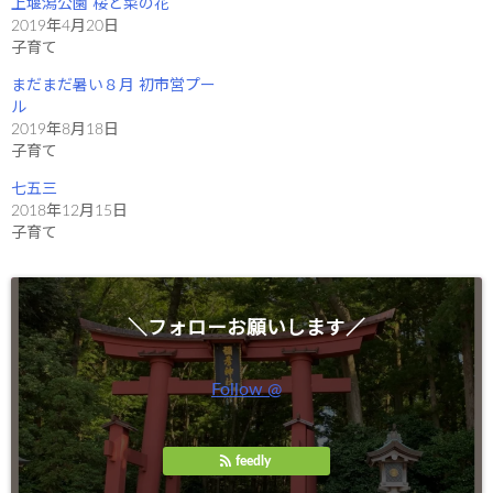
r
る
上堰潟公園 桜と菜の花
で
に
2019年4月20日
共
は
有
ク
子育て
(
リ
新
ッ
し
ク
まだまだ暑い８月 初市営プー
い
し
ウ
て
ル
ィ
く
2019年8月18日
ン
だ
ド
さ
子育て
ウ
い
で
(
開
新
七五三
き
し
2018年12月15日
ま
い
す
ウ
子育て
)
ィ
ン
ド
ウ
で
開
き
＼フォローお願いします／
ま
す
)
Follow @
feedly