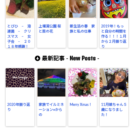
とびひ − 溶
上堰潟公園 桜
新生活の春 家
2019年！もっ
連菌 − クリ
と菜の花
族と私の仕事
と自分の時間を
スマス − 女
作る！！！１月
子会 − ２０
から２月振り返
１８年感謝！
り
New Posts
最新記事 -
-
2020年振り返
家族でイルミネ
Merry Xmas！
11月娘ちゃん５
り
ーション⭐︎から
歳になりまし
の
た！