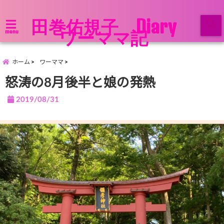
田巻佑規子 Diary
ワーママ記
menu
ホーム
ワーママ
怒涛の8月後半と娘の発熱
2019/08/31