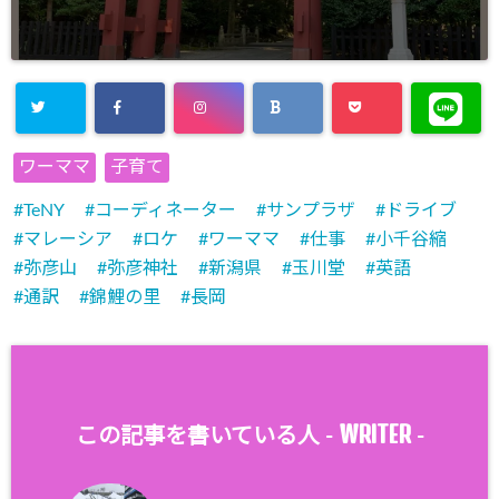
ワーママ
子育て
TeNY
コーディネーター
サンプラザ
ドライブ
マレーシア
ロケ
ワーママ
仕事
小千谷縮
弥彦山
弥彦神社
新潟県
玉川堂
英語
通訳
錦鯉の里
長岡
WRITER
この記事を書いている人 -
-