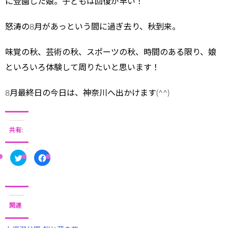
に登園した娘。子どもは回復が早い！
怒涛の8月があっという間に過ぎ去り、秋到来。
味覚の秋、芸術の秋、スポーツの秋、時間のある限り、娘
といろいろ体験して周りたいと思います！
8月最終日の今日は、神奈川へ出かけます(^^)
共有:
ク
F
リ
a
ッ
c
ク
e
し
b
て
o
T
o
w
k
i
で
関連
t
共
t
有
e
す