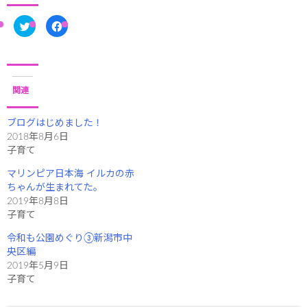
ク
F
リ
a
ッ
c
ク
e
し
b
て
o
T
o
w
k
i
で
関連
t
共
t
有
e
す
r
る
ブログはじめました！
で
に
2018年8月6日
共
は
有
ク
子育て
(
リ
新
ッ
し
ク
マリンピア日本海 イルカの赤
い
し
ウ
て
ちゃんが生まれてた。
ィ
く
2019年8月8日
ン
だ
ド
さ
子育て
ウ
い
で
(
開
新
令和も公園めぐり③新潟市中
き
し
央区編
ま
い
す
ウ
2019年5月9日
)
ィ
ン
子育て
ド
ウ
で