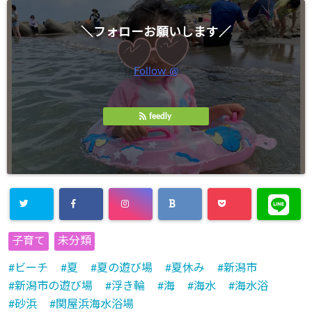
開
き
ま
す
＼フォローお願いします／
)
Follow @
feedly
子育て
未分類
ビーチ
夏
夏の遊び場
夏休み
新潟市
新潟市の遊び場
浮き輪
海
海水
海水浴
砂浜
関屋浜海水浴場