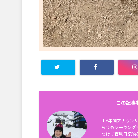
この記事
１6年間アナウン
ら今もワーキング
つけて育児日記的