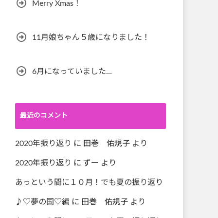
Merry Xmas！
11月娘ちゃん５歳になりました！
6月になっていました…
最近のコメント
2020年振り返り
に
田巻 佑規子
より
2020年振り返り
に
ずー
より
あっという間に１０月！でも夏の振り返り
♪♡夢の国♡編
に
田巻 佑規子
より