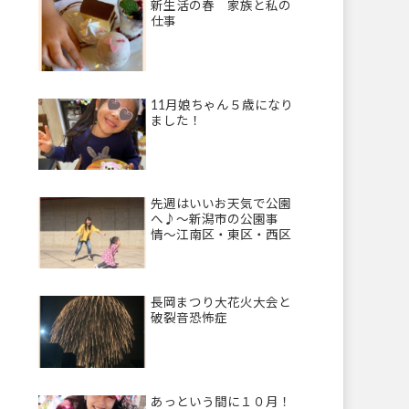
新生活の春 家族と私の
仕事
11月娘ちゃん５歳になり
ました！
先週はいいお天気で公園
へ♪〜新潟市の公園事
情〜江南区・東区・西区
長岡まつり大花火大会と
破裂音恐怖症
あっという間に１０月！