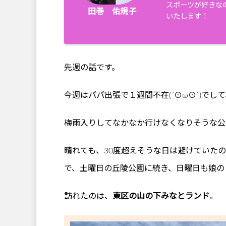
スポーツが好きな
田巻 佑規子
いたします！
先週の話です。
今週はパパ出張で１週間不在(´⊙ω⊙`)でし
梅雨入りしてなかなか行けなくなりそうな公
晴れても、30度超えそうな日は避けていた
で、土曜日の丘陵公園に続き、日曜日も娘の
訪れたのは、
東区の山の下みなとランド
。