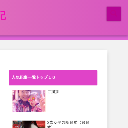
マ記
人気記事一覧トップ１０
ご挨拶
3歳女子の断髪式（散髪
式）