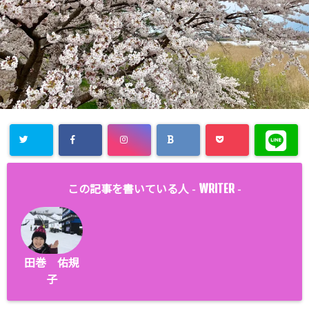
WRITER
この記事を書いている人 -
-
田巻 佑規
子