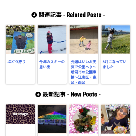
Related Posts
関連記事 -
-
ぶどう狩り
今年のスキーの
先週はいいお天
6月になってい
思い出
気で公園へ♪〜
ました…
新潟市の公園事
情〜江南区・東
区・西区
New Posts
最新記事 -
-