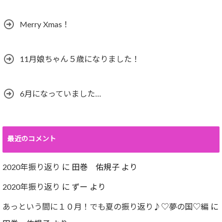
Merry Xmas！
11月娘ちゃん５歳になりました！
6月になっていました…
最近のコメント
2020年振り返り
に
田巻 佑規子
より
2020年振り返り
に
ずー
より
あっという間に１０月！でも夏の振り返り♪♡夢の国♡編
に