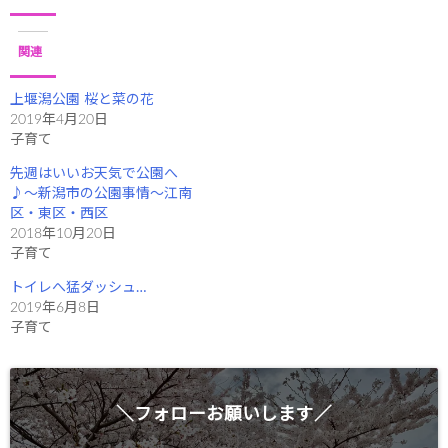
し
b
て
o
T
o
w
k
i
で
関連
t
共
t
有
e
す
r
る
上堰潟公園 桜と菜の花
で
に
2019年4月20日
共
は
有
ク
子育て
(
リ
新
ッ
し
ク
先週はいいお天気で公園へ
い
し
ウ
て
♪〜新潟市の公園事情〜江南
ィ
く
区・東区・西区
ン
だ
ド
さ
2018年10月20日
ウ
い
で
(
子育て
開
新
き
し
トイレへ猛ダッシュ…
ま
い
す
ウ
2019年6月8日
)
ィ
ン
子育て
ド
ウ
で
開
き
ま
す
＼フォローお願いします／
)