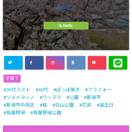
Follow @
feedly
子育て
30代ラスト
40代
ぽっぽ焼き
アラフォー
ソメイヨシノ
ワーママ
公園
新潟市
新潟市中央区
桜
白山公園
花見
誕生日
鳥屋野潟
鳥屋野潟公園